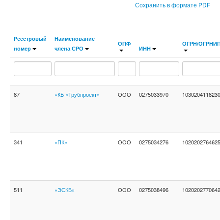
Сохранить в формате PDF
Реестровый
Наименование
ОПФ
ОГРН/ОГРНИ
номер
члена СРО
ИНН
87
«КБ «Трубпроект»
ООО
0275033970
103020411823
341
«ПК»
ООО
0275034276
102020276462
511
«ЭСКБ»
ООО
0275038496
102020277064