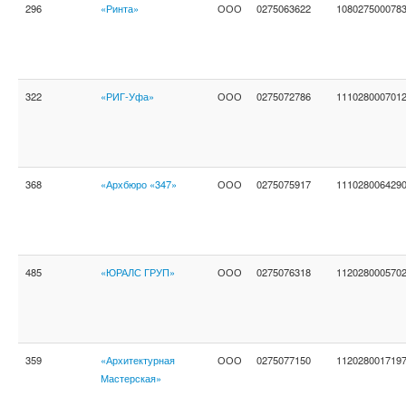
296
«Ринта»
ООО
0275063622
108027500078
322
«РИГ-Уфа»
ООО
0275072786
111028000701
368
«Архбюро «347»
ООО
0275075917
111028006429
485
«ЮРАЛС ГРУП»
ООО
0275076318
112028000570
359
«Архитектурная
ООО
0275077150
112028001719
Мастерская»