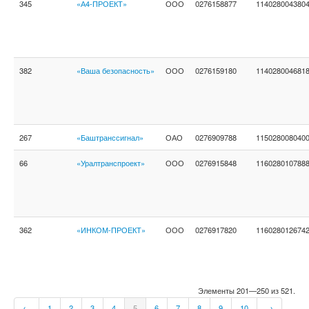
345
«А4-ПРОЕКТ»
ООО
0276158877
114028004380
382
«Ваша безопасность»
ООО
0276159180
114028004681
267
«Баштранссигнал»
ОАО
0276909788
115028008040
66
«Уралтранспроект»
ООО
0276915848
116028010788
362
«ИНКОМ-ПРОЕКТ»
ООО
0276917820
116028012674
Элементы 201—250 из 521.
←
1
2
3
4
5
6
7
8
9
10
→