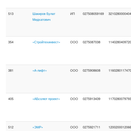
513
Шакиров Булат
ИП
027508059169
321028000040
Мидхатович
354
«Стройтехинвест»
ООО
0275087038
114028040972
381
«А-лифт»
ООО
0275908608
116028011747
405
«АБсолют проект»
ООО
0275913439
117028007979
512
«ЭМР»
ООО
0275921711
120020001206