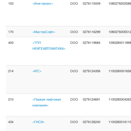
153
«Инж-проект»
ООО
0276115009
108027600258
170
«МастерСофт»
ООО
0276116299
108027600551
400
«ТПП
ООО
0276119684
109028001189
НЕФТЕАВТОМАТИКА»
214
«КГС»
ООО
0276124356
110028000165
210
«Первая лифтовая
ООО
0276124691
110028000426
компания»
434
«ГНСИ»
ООО
0276126240
110028001611