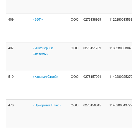
409
«БЭП»
ООО
0276138969
112028001358
437
«Инженерные
ООО
0276151769
113028005804
Системы»
510
«Капитал Строй»
ООО
0276157094
114028002527
476
«Приоритет Плюс»
ООО
0276158845
114028004372