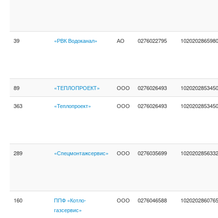
39
«РВК Водоканал»
АО
0276022795
102020286598
89
«ТЕПЛОПРОЕКТ»
ООО
0276026493
102020285345
363
«Теплопроект»
ООО
0276026493
102020285345
289
«Спецмонтажсервис»
ООО
0276035699
102020285633
160
ППФ «Котло-
ООО
0276046588
102020286076
газсервис»