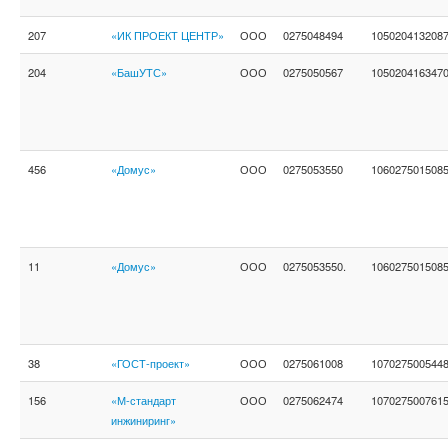
207
«ИК ПРОЕКТ ЦЕНТР»
ООО
0275048494
105020413208
204
«БашУТС»
ООО
0275050567
105020416347
456
«Домус»
ООО
0275053550
106027501508
11
«Домус»
ООО
0275053550.
106027501508
38
«ГОСТ-проект»
ООО
0275061008
107027500544
156
«М-стандарт
ООО
0275062474
107027500761
инжиниринг»