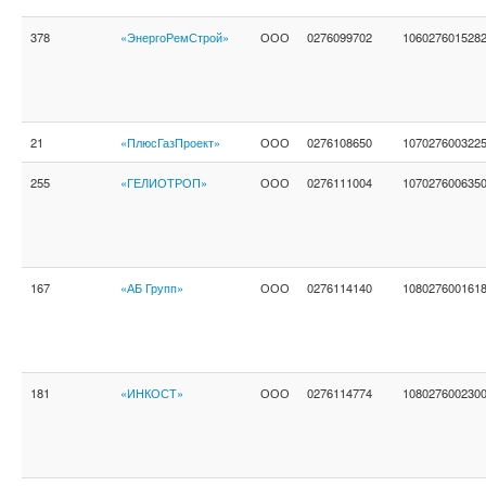
378
«ЭнергоРемСтрой»
ООО
0276099702
106027601528
21
«ПлюсГазПроект»
ООО
0276108650
107027600322
255
«ГЕЛИОТРОП»
ООО
0276111004
107027600635
167
«АБ Групп»
ООО
0276114140
108027600161
181
«ИНКОСТ»
ООО
0276114774
108027600230