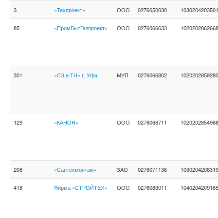
3
«Техпроект»
ООО
0276050030
103020420350
85
«ПромБытГазпроект»
ООО
0276066633
102020286266
301
«СЗ и ТН» г. Уфа
МУП
0276066802
102020285928
129
«КАНОН»
ООО
0276068711
102020285496
208
«Сантехмонтаж»
ЗАО
0276071136
103020420831
418
Фирма «СТРОЙТЕХ»
ООО
0276083011
104020420916