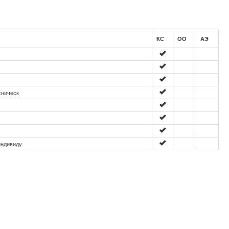
КС
ОО
АЭ
хническ
индивиду