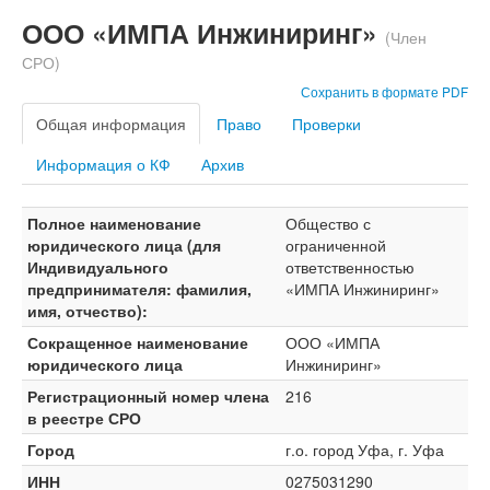
ООО «ИМПА Инжиниринг»
(Член
СРО)
Сохранить в формате PDF
Общая информация
Право
Проверки
Информация о КФ
Архив
Полное наименование
Общество с
юридического лица (для
ограниченной
Индивидуального
ответственностью
предпринимателя: фамилия,
«ИМПА Инжиниринг»
имя, отчество):
Сокращенное наименование
ООО «ИМПА
юридического лица
Инжиниринг»
Регистрационный номер члена
216
в реестре СРО
Город
г.о. город Уфа, г. Уфа
ИНН
0275031290