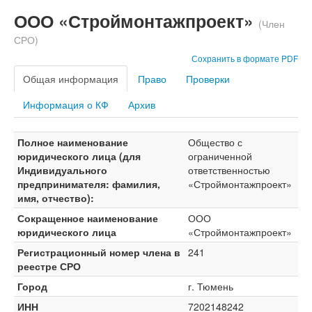
ООО «Строймонтажпроект»
(Член
СРО)
Сохранить в формате PDF
Общая информация
Право
Проверки
Информация о КФ
Архив
Полное наименование
Общество с
юридического лица (для
ограниченной
Индивидуального
ответственностью
предпринимателя: фамилия,
«Строймонтажпроект»
имя, отчество):
Сокращенное наименование
ООО
юридического лица
«Строймонтажпроект»
Регистрационный номер члена в
241
реестре СРО
Город
г. Тюмень
ИНН
7202148242