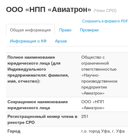
ООО «НПП «Авиатрон»
(Член СРО)
Сохранить в формате PDF
Общая информация
Право
Проверки
Информация о КФ
Архив
Полное наименование
Общество с
юридического лица (для
ограниченной
Индивидуального
ответственностью
предпринимателя: фамилия,
«Научно-
имя, отчество):
производственное
предприятие
«Авиатрон»
Сокращенное наименование
ООО «НПП
юридического лица
«Авиатрон»
Регистрационный номер члена в
251
реестре СРО
Город
г.о. город Уфа, г. Уфа