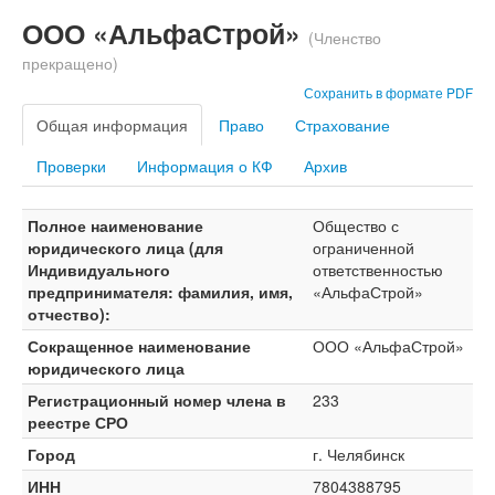
ООО «АльфаСтрой»
(Членство
прекращено)
Сохранить в формате PDF
Общая информация
Право
Страхование
Проверки
Информация о КФ
Архив
Полное наименование
Общество с
юридического лица (для
ограниченной
Индивидуального
ответственностью
предпринимателя: фамилия, имя,
«АльфаСтрой»
отчество):
Сокращенное наименование
ООО «АльфаСтрой»
юридического лица
Регистрационный номер члена в
233
реестре СРО
Город
г. Челябинск
ИНН
7804388795