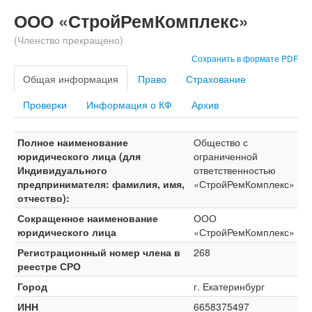
ООО «СтройРемКомплекс»
(Членство прекращено)
Сохранить в формате PDF
Общая информация
Право
Страхование
Проверки
Информация о КФ
Архив
Полное наименование
Общество с
юридического лица (для
ограниченной
Индивидуального
ответственностью
предпринимателя: фамилия, имя,
«СтройРемКомплекс»
отчество):
Сокращенное наименование
ООО
юридического лица
«СтройРемКомплекс»
Регистрационный номер члена в
268
реестре СРО
Город
г. Екатеринбург
ИНН
6658375497