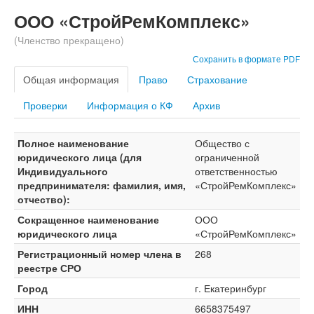
ООО «СтройРемКомплекс»
(Членство прекращено)
Сохранить в формате PDF
Общая информация
Право
Страхование
Проверки
Информация о КФ
Архив
Полное наименование
Общество с
юридического лица (для
ограниченной
Индивидуального
ответственностью
предпринимателя: фамилия, имя,
«СтройРемКомплекс»
отчество):
Сокращенное наименование
ООО
юридического лица
«СтройРемКомплекс»
Регистрационный номер члена в
268
реестре СРО
Город
г. Екатеринбург
ИНН
6658375497