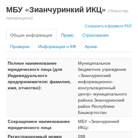
МБУ «Зианчуринкий ИКЦ»
(Членство
прекращено)
Сохранить в формате PDF
Общая информация
Право
Страхование
Проверки
Информация о КФ
Архив
Полное наименование
Муниципальное
юридического лица (для
бюджетное учреждение
Индивидуального
«Зианчуринский
предпринимателя: фамилия,
информационно-
имя, отчество):
консультационный
центр» муниципального
района Зианчуринский
район Республики
Башкортостан
Сокращенное наименование
МБУ «Зианчуринкий
юридического лица
ИКЦ»
Регистрационный номер
288