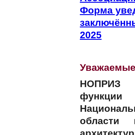
Форма увед
заключённы
2025
Уважаемые
НОПРИЗ 
функ
Националь
области 
архитектур