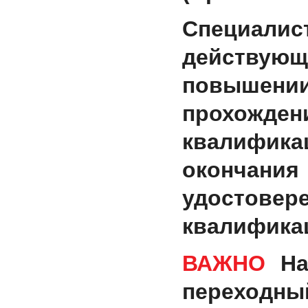
Специал
действу
повышен
прохожде
квалифи
оконча
удосто
квалифика
ВАЖНО
На
переходны