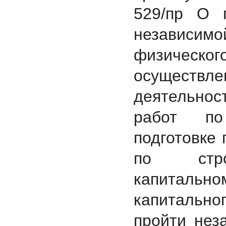
529/пр О 
независи
физическо
осуществ
деятельнос
работ по
подготовке 
по строи
капитальн
капитальн
пройти нез