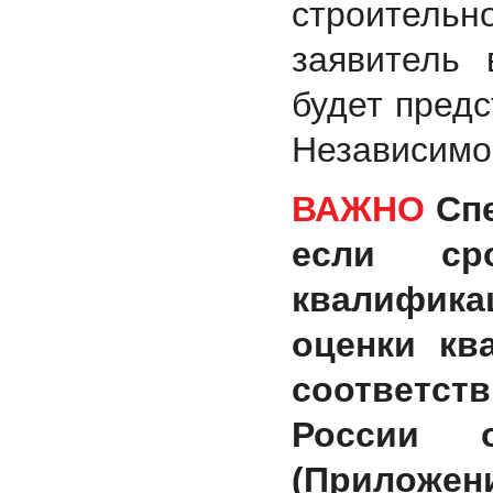
строитель
заявитель 
будет пред
Независимо
ВАЖНО
Сп
если ср
квалифика
оценки кв
соответс
России 
(Приложени