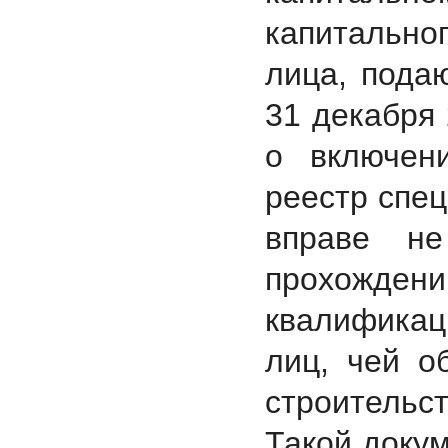
капитально
лица, пода
31 декабря
о включен
реестр спец
вправе не
прохожде
квалификац
лиц, чей о
строительст
Такой доку