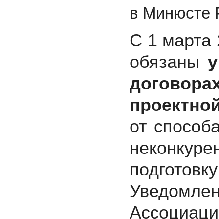
в Минюсте Р
С 1 марта
обязаны
у
договора
проектно
от способ
неконкурен
подготов
Уведомле
Ассоциац