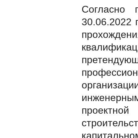
Согласно 
30.06.2022 
прохожде
квалифик
претенду
професси
организа
инженерны
проектной
строите
капитальн