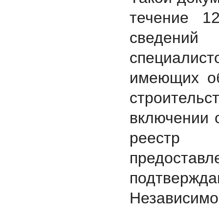
течение 1
сведений
специалис
имеющих об
строитель
включении 
реестр с
предос
подтвер
Независимо