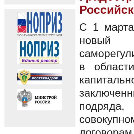
Российс
С 1 марта
новый 
саморегул
в области
капитал
заключенн
подряда,
совокупно
догово