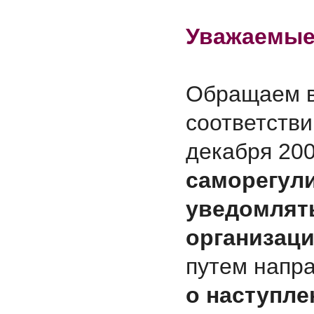
Уважаемые
Обращаем в
соответстви
декабря 2007
саморегул
уведомлят
организац
путем напр
о наступл