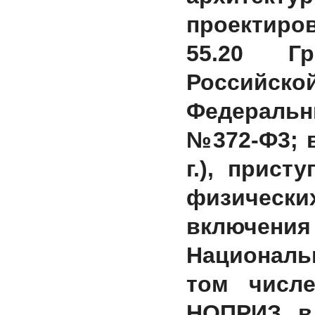
проектиров
55.20 Гр
Российско
Федеральны
№372-Ф3; в
г.), прист
физическ
включен
Националь
том числ
НОПРИЗ, в