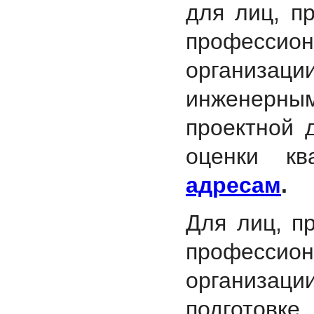
для лиц, п
професси
организа
инженерны
проектной 
оценки к
адресам
.
Для лиц, п
професси
организа
подготовк