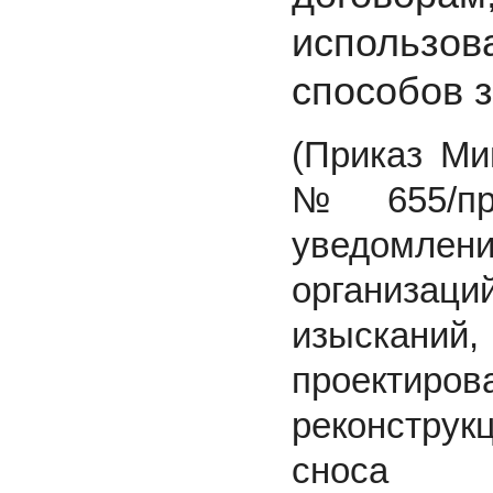
использ
способов 
(Приказ Ми
№ 655/пр
уведомл
организа
изысканий,
проектир
реконстру
сноса о