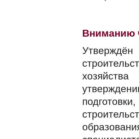
Вниманию 
Утвержд
строительс
хозяйства
утвержде
подготовк
строител
образовани