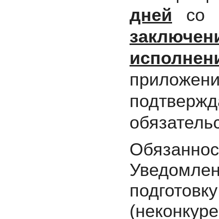
дней
со д
заключе
исполне
прилож
подтвержд
обязательс
Обязанн
Уведомлен
подготовк
(неконкуре