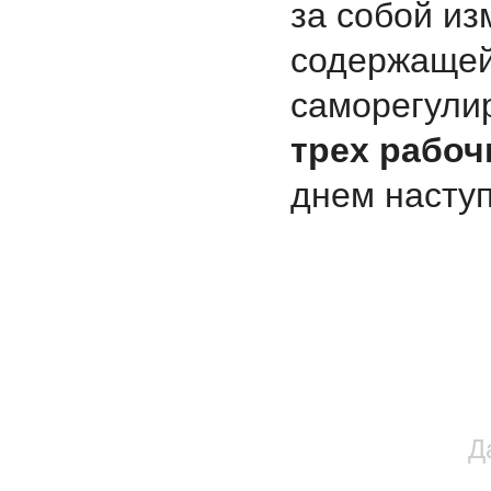
за собой и
содержаще
саморегулир
трех рабоч
днем насту
Д