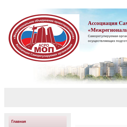
Ассоциация Са
«Межрегиональ
Саморегулируемая орган
осуществляющих подгот
Главная