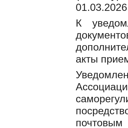
01.03.2026 
К уведом
докум
дополнит
акты прием
Уведомлен
Ассоциа
саморегу
посредс
почтовым