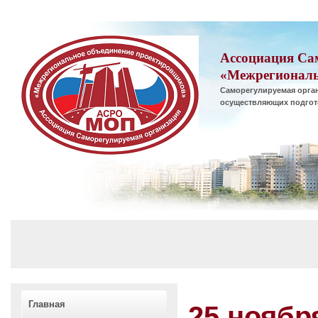
Ассоциация Са
«Межрегиональ
Саморегулируемая орган
осуществляющих подгот
Главная
25 ноября