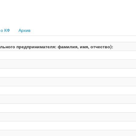
 о КФ
Архив
ьного предпринимателя: фамилия, имя, отчество):