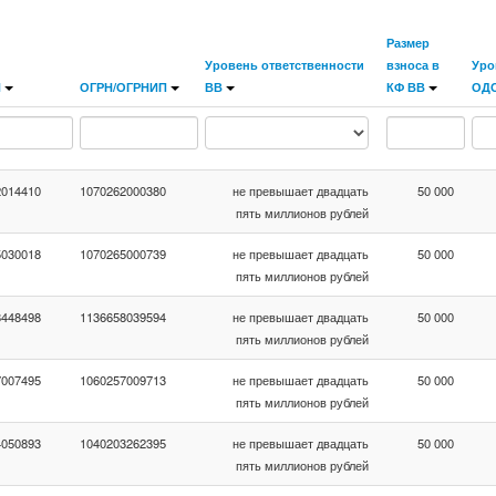
Размер
Уровень ответственности
взноса в
Уро
Н
ОГРН/ОГРНИП
ВВ
КФ ВВ
ОД
2014410
1070262000380
не превышает двадцать
50 000
пять миллионов рублей
5030018
1070265000739
не превышает двадцать
50 000
пять миллионов рублей
8448498
1136658039594
не превышает двадцать
50 000
пять миллионов рублей
7007495
1060257009713
не превышает двадцать
50 000
пять миллионов рублей
4050893
1040203262395
не превышает двадцать
50 000
пять миллионов рублей