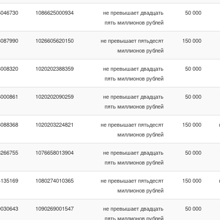
5046730
1086625000934
не превышает двадцать
50 000
пять миллионов рублей
3087990
1026605620150
не превышает пятьдесят
150 000
миллионов рублей
3008320
1020202388359
не превышает двадцать
50 000
пять миллионов рублей
8000861
1020202090259
не превышает двадцать
50 000
пять миллионов рублей
8088368
1020203224821
не превышает пятьдесят
150 000
миллионов рублей
8266755
1076658013904
не превышает двадцать
50 000
пять миллионов рублей
4135169
1080274010365
не превышает пятьдесят
150 000
миллионов рублей
9030643
1090269001547
не превышает двадцать
50 000
пять миллионов рублей