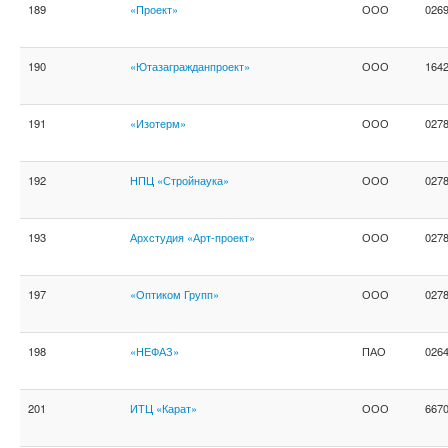
189
«Проект»
ООО
026
190
«Ютазагражданпроект»
ООО
164
191
«Изотерм»
ООО
027
192
НПЦ «Стройнаука»
ООО
027
193
Архстудия «Арт-проект»
ООО
027
197
«Оптиком Групп»
ООО
027
198
«НЕФАЗ»
ПАО
026
201
ИТЦ «Карат»
ООО
667