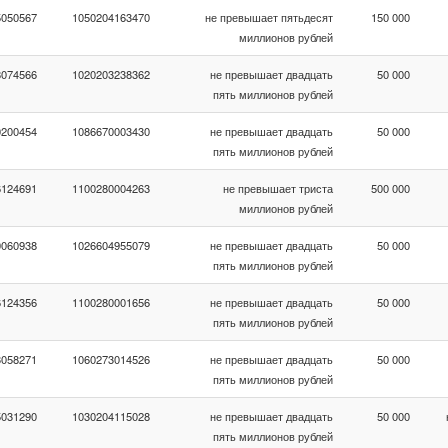
5050567
1050204163470
не превышает пятьдесят
150 000
миллионов рублей
8074566
1020203238362
не превышает двадцать
50 000
пять миллионов рублей
0200454
1086670003430
не превышает двадцать
50 000
пять миллионов рублей
6124691
1100280004263
не превышает триста
500 000
миллионов рублей
0060938
1026604955079
не превышает двадцать
50 000
пять миллионов рублей
6124356
1100280001656
не превышает двадцать
50 000
пять миллионов рублей
3058271
1060273014526
не превышает двадцать
50 000
пять миллионов рублей
5031290
1030204115028
не превышает двадцать
50 000
пять миллионов рублей