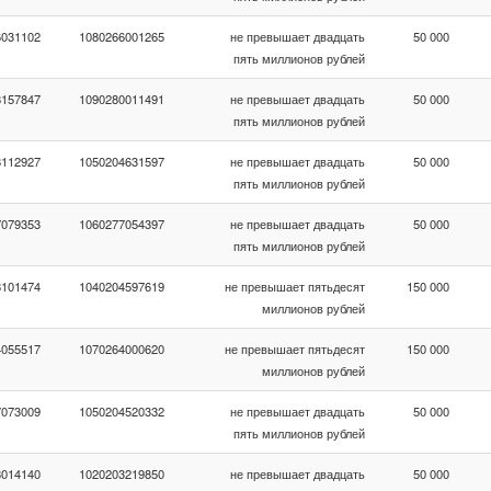
6031102
1080266001265
не превышает двадцать
50 000
пять миллионов рублей
8157847
1090280011491
не превышает двадцать
50 000
пять миллионов рублей
8112927
1050204631597
не превышает двадцать
50 000
пять миллионов рублей
7079353
1060277054397
не превышает двадцать
50 000
пять миллионов рублей
8101474
1040204597619
не превышает пятьдесят
150 000
миллионов рублей
4055517
1070264000620
не превышает пятьдесят
150 000
миллионов рублей
7073009
1050204520332
не превышает двадцать
50 000
пять миллионов рублей
8014140
1020203219850
не превышает двадцать
50 000