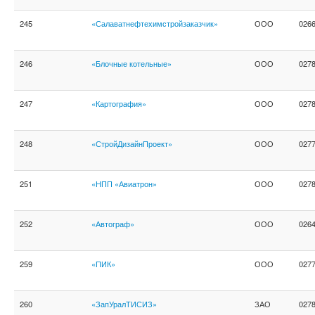
245
«Салаватнефтехимстройзаказчик»
ООО
026
246
«Блочные котельные»
ООО
027
247
«Картография»
ООО
027
248
«СтройДизайнПроект»
ООО
027
251
«НПП «Авиатрон»
ООО
027
252
«Автограф»
ООО
026
259
«ПИК»
ООО
027
260
«ЗапУралТИСИЗ»
ЗАО
027