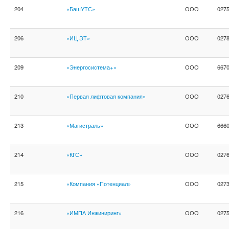
204
«БашУТС»
ООО
027
206
«ИЦ ЭТ»
ООО
027
209
«Энергосистема+»
ООО
667
210
«Первая лифтовая компания»
ООО
027
213
«Магистраль»
ООО
666
214
«КГС»
ООО
027
215
«Компания «Потенциал»
ООО
027
216
«ИМПА Инжиниринг»
ООО
027