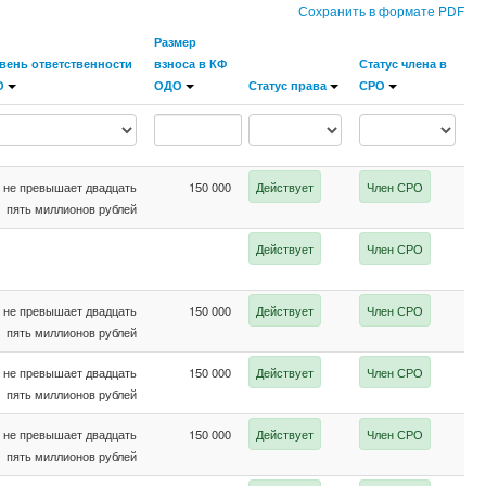
Сохранить в формате PDF
Размер
вень ответственности
взноса в КФ
Статус члена в
О
ОДО
Статус права
СРО
не превышает двадцать
150 000
Действует
Член СРО
пять миллионов рублей
Действует
Член СРО
не превышает двадцать
150 000
Действует
Член СРО
пять миллионов рублей
не превышает двадцать
150 000
Действует
Член СРО
пять миллионов рублей
не превышает двадцать
150 000
Действует
Член СРО
пять миллионов рублей