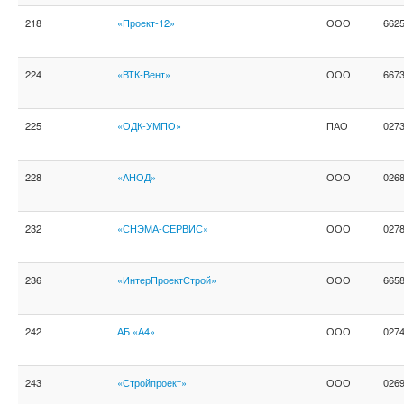
218
«Проект-12»
ООО
662
224
«ВТК-Вент»
ООО
667
225
«ОДК-УМПО»
ПАО
027
228
«АНОД»
ООО
026
232
«СНЭМА-СЕРВИС»
ООО
027
236
«ИнтерПроектСтрой»
ООО
665
242
АБ «А4»
ООО
027
243
«Стройпроект»
ООО
026