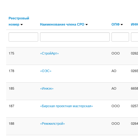
Реестровый
номер
Наименование члена СРО
ОПФ
ИН
175
«СтройАрт»
ООО
026
178
«ОЭС»
АО
026
185
«Инжэк»
АО
665
187
«Бирская проектная мастерская»
ООО
025
188
«Ремжилстрой»
ООО
026