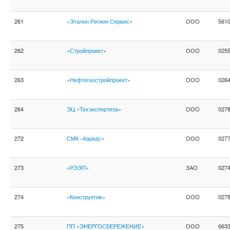
261
«Эталон Регион Сервис»
ООО
561
262
«Стройпроект»
ООО
025
263
«Нефтегазстройпроект»
ООО
026
264
ЭЦ «Техэкспертиза»
ООО
027
272
СМК «Каркас»
ООО
027
273
«РЭЭП»
ЗАО
027
274
«Конструктив»
ООО
027
275
ПП «ЭНЕРГОСБЕРЕЖЕНИЕ»
ООО
663